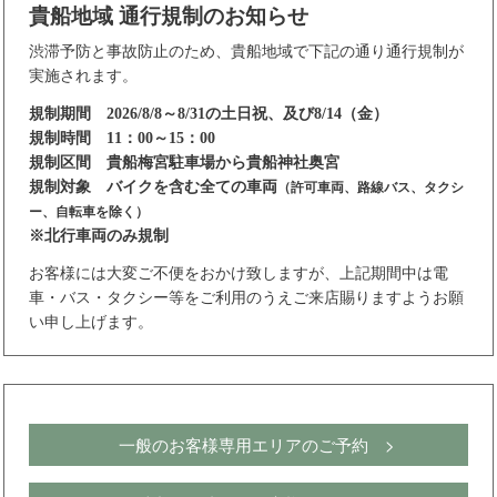
貴船地域 通行規制のお知らせ
渋滞予防と事故防止のため、貴船地域で下記の通り通行規制が
実施されます。
規制期間 2026/8/8～8/31の土日祝、及び8/14（金）
規制時間 11：00～15：00
規制区間 貴船梅宮駐車場から貴船神社奥宮
規制対象 バイクを含む全ての車両
（許可車両、路線バス、タクシ
ー、自転車を除く）
※北行車両のみ規制
お客様には大変ご不便をおかけ致しますが、上記期間中は電
車・バス・タクシー等をご利用のうえご来店賜りますようお願
い申し上げます。
一般のお客様専用エリアのご予約 >