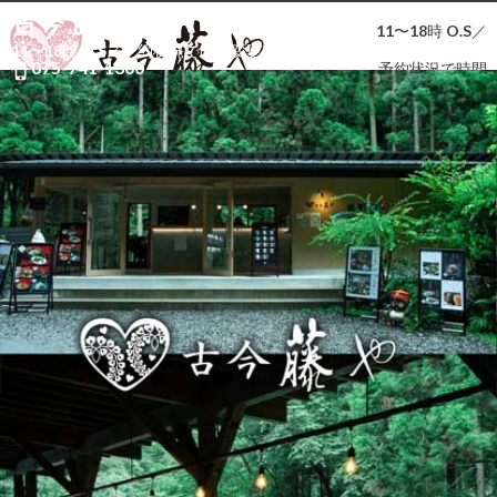
古今 藤や
11〜18時 O.S／
11〜18時 O.S／
予約状況で時間変更有
075-741-1300
予約状況で時間

変更有
075-

741-
1300